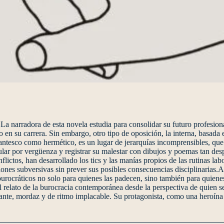
a narradora de esta novela estudia para consolidar su futuro profesion
o en su carrera. Sin embargo, otro tipo de oposición, la interna, basada 
igantesco como hermético, es un lugar de jerarquías incomprensibles, qu
ular por vergüenza y registrar su malestar con dibujos y poemas tan des
lictos, han desarrollado los tics y las manías propios de las rutinas lab
iones subversivas sin prever sus posibles consecuencias disciplinarias.
rocráticos no solo para quienes las padecen, sino también para quiene
relato de la burocracia contemporánea desde la perspectiva de quien se
illante, mordaz y de ritmo implacable. Su protagonista, como una heroína