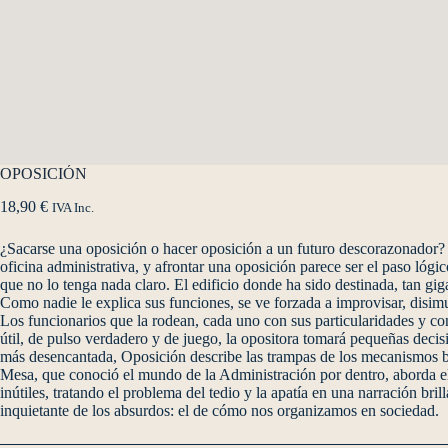
OPOSICIÓN
18,90
€
IVA Inc.
¿Sacarse una oposición o hacer oposición a un futuro descorazonador? L
oficina administrativa, y afrontar una oposición parece ser el paso lógic
que no lo tenga nada claro. El edificio donde ha sido destinada, tan g
Como nadie le explica sus funciones, se ve forzada a improvisar, disim
Los funcionarios que la rodean, cada uno con sus particularidades y conf
útil, de pulso verdadero y de juego, la opositora tomará pequeñas decis
más desencantada, Oposición describe las trampas de los mecanismos bu
Mesa, que conoció el mundo de la Administración por dentro, aborda el 
inútiles, tratando el problema del tedio y la apatía en una narración br
inquietante de los absurdos: el de cómo nos organizamos en sociedad.