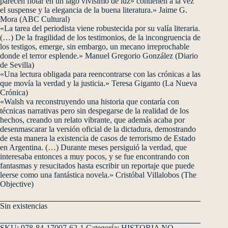
parecen flotar en un lago vivísimo de luz» contienen a la vez
el suspense y la elegancia de la buena literatura.» Jaime G.
Mora (ABC Cultural)
«La tarea del periodista viene robustecida por su valía literaria.
(…) De la fragilidad de los testimonios, de la incongruencia de
los testigos, emerge, sin embargo, un mecano irreprochable
donde el terror esplende.» Manuel Gregorio González (Diario
de Sevilla)
«Una lectura obligada para reencontrarse con las crónicas a las
que movía la verdad y la justicia.» Teresa Giganto (La Nueva
Crónica)
«Walsh va reconstruyendo una historia que contaría con
técnicas narrativas pero sin despegarse de la realidad de los
hechos, creando un relato vibrante, que además acaba por
desenmascarar la versión oficial de la dictadura, demostrando
de esta manera la existencia de casos de terrorismo de Estado
en Argentina. (…) Durante meses persiguió la verdad, que
interesaba entonces a muy pocos, y se fue encontrando con
fantasmas y resucitados hasta escribir un reportaje que puede
leerse como una fantástica novela.» Cristóbal Villalobos (The
Objective)
Sin existencias
SKU:
978-84-17007-62-1
Categoría:
HISTORIA NO