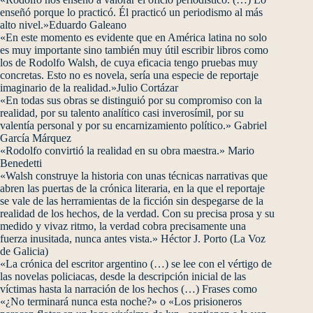
enseñó porque lo practicó. Él practicó un periodismo al más
alto nivel.»Eduardo Galeano
«En este momento es evidente que en América latina no solo
es muy importante sino también muy útil escribir libros como
los de Rodolfo Walsh, de cuya eficacia tengo pruebas muy
concretas. Esto no es novela, sería una especie de reportaje
imaginario de la realidad.»Julio Cortázar
«En todas sus obras se distinguió por su compromiso con la
realidad, por su talento analítico casi inverosímil, por su
valentía personal y por su encarnizamiento político.» Gabriel
García Márquez
«Rodolfo convirtió la realidad en su obra maestra.» Mario
Benedetti
«Walsh construye la historia con unas técnicas narrativas que
abren las puertas de la crónica literaria, en la que el reportaje
se vale de las herramientas de la ficción sin despegarse de la
realidad de los hechos, de la verdad. Con su precisa prosa y su
medido y vivaz ritmo, la verdad cobra precisamente una
fuerza inusitada, nunca antes vista.» Héctor J. Porto (La Voz
de Galicia)
«La crónica del escritor argentino (…) se lee con el vértigo de
las novelas policiacas, desde la descripción inicial de las
víctimas hasta la narración de los hechos (…) Frases como
«¿No terminará nunca esta noche?» o «Los prisioneros