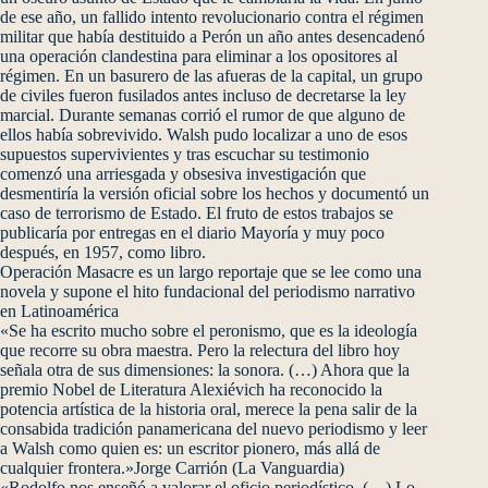
de ese año, un fallido intento revolucionario contra el régimen
militar que había destituido a Perón un año antes desencadenó
una operación clandestina para eliminar a los opositores al
régimen. En un basurero de las afueras de la capital, un grupo
de civiles fueron fusilados antes incluso de decretarse la ley
marcial. Durante semanas corrió el rumor de que alguno de
ellos había sobrevivido. Walsh pudo localizar a uno de esos
supuestos supervivientes y tras escuchar su testimonio
comenzó una arriesgada y obsesiva investigación que
desmentiría la versión oficial sobre los hechos y documentó un
caso de terrorismo de Estado. El fruto de estos trabajos se
publicaría por entregas en el diario Mayoría y muy poco
después, en 1957, como libro.
Operación Masacre es un largo reportaje que se lee como una
novela y supone el hito fundacional del periodismo narrativo
en Latinoamérica
«Se ha escrito mucho sobre el peronismo, que es la ideología
que recorre su obra maestra. Pero la relectura del libro hoy
señala otra de sus dimensiones: la sonora. (…) Ahora que la
premio Nobel de Literatura Alexiévich ha reconocido la
potencia artística de la historia oral, merece la pena salir de la
consabida tradición panamericana del nuevo periodismo y leer
a Walsh como quien es: un escritor pionero, más allá de
cualquier frontera.»Jorge Carrión (La Vanguardia)
«Rodolfo nos enseñó a valorar el oficio periodístico. (…) Lo