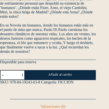
de enfriamiento personal que despobló su existencia de
‘humanos’. ¿Dónde están Fiore, Arno, el viejo Cardolini,
Meri, la chica belga de Madrid? ¿Dónde está Anna? ¿Dónde
están todos?
En su Novela sin humanos, donde los humanos están más en
el punto de mira que nunca, Paolo Di Paolo cuestiona los
desastres climáticos de nuestras vidas. Los años sin verano, los
deseos furiosos como aguaceros tropicales, los baches de la
esperanza, el frío que entumece y oculta. Y luego el deshielo,
que finalmente vuelve a sacar a la luz. ¿Qué recuerdan los
demás de nosotros?
Disponible para reserva
Añadir al carrito
SKU:
978-84-19243-63-8
Categoría:
FICCIÓN
Valoraciones (0)