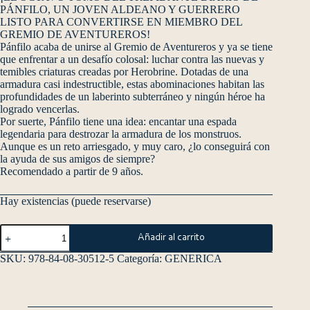
PÁNFILO, UN JOVEN ALDEANO Y GUERRERO
LISTO PARA CONVERTIRSE EN MIEMBRO DEL
GREMIO DE AVENTUREROS!
Pánfilo acaba de unirse al Gremio de Aventureros y ya se tiene
que enfrentar a un desafío colosal: luchar contra las nuevas y
temibles criaturas creadas por Herobrine. Dotadas de una
armadura casi indestructible, estas abominaciones habitan las
profundidades de un laberinto subterráneo y ningún héroe ha
logrado vencerlas.
Por suerte, Pánfilo tiene una idea: encantar una espada
legendaria para destrozar la armadura de los monstruos.
Aunque es un reto arriesgado, y muy caro, ¿lo conseguirá con
la ayuda de sus amigos de siempre?
Recomendado a partir de 9 años.
Hay existencias (puede reservarse)
Añadir al carrito
SKU:
978-84-08-30512-5
Categoría:
GENERICA