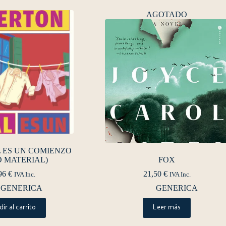
AGOTADO
 ES UN COMIENZO
 MATERIAL)
FOX
96
€
21,50
€
IVA Inc.
IVA Inc.
GENERICA
GENERICA
ir al carrito
Leer más