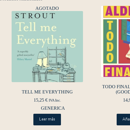
AGOTADO
TODO FINAL
TELL ME EVERYTHING
(GOOD
15,25
€
14,
IVA Inc.
GENERICA
Leer más
Añad