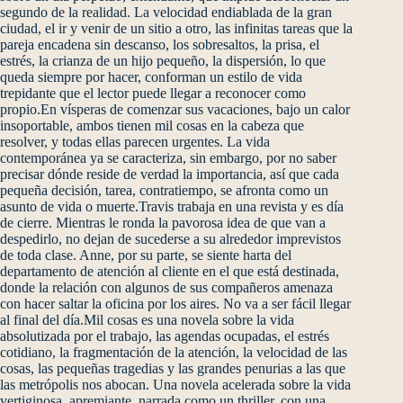
segundo de la realidad. La velocidad endiablada de la gran
ciudad, el ir y venir de un sitio a otro, las infinitas tareas que la
pareja encadena sin descanso, los sobresaltos, la prisa, el
estrés, la crianza de un hijo pequeño, la dispersión, lo que
queda siempre por hacer, conforman un estilo de vida
trepidante que el lector puede llegar a reconocer como
propio.En vísperas de comenzar sus vacaciones, bajo un calor
insoportable, ambos tienen mil cosas en la cabeza que
resolver, y todas ellas parecen urgentes. La vida
contemporánea ya se caracteriza, sin embargo, por no saber
precisar dónde reside de verdad la importancia, así que cada
pequeña decisión, tarea, contratiempo, se afronta como un
asunto de vida o muerte.Travis trabaja en una revista y es día
de cierre. Mientras le ronda la pavorosa idea de que van a
despedirlo, no dejan de sucederse a su alrededor imprevistos
de toda clase. Anne, por su parte, se siente harta del
departamento de atención al cliente en el que está destinada,
donde la relación con algunos de sus compañeros amenaza
con hacer saltar la oficina por los aires. No va a ser fácil llegar
al final del día.Mil cosas es una novela sobre la vida
absolutizada por el trabajo, las agendas ocupadas, el estrés
cotidiano, la fragmentación de la atención, la velocidad de las
cosas, las pequeñas tragedias y las grandes penurias a las que
las metrópolis nos abocan. Una novela acelerada sobre la vida
vertiginosa, apremiante, narrada como un thriller, con una