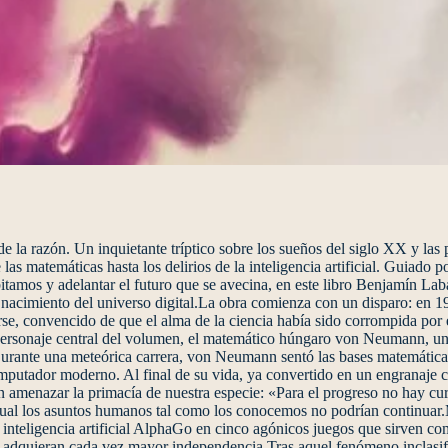
 de la razón. Un inquietante tríptico sobre los sueños del siglo XX y l
las matemáticas hasta los delirios de la inteligencia artificial. Guiado
mos y adelantar el futuro que se avecina, en este libro Benjamín Laba
l nacimiento del universo digital.La obra comienza con un disparo: en 1
darse, convencido de que el alma de la ciencia había sido corrompida po
personaje central del volumen, el matemático húngaro von Neumann, un 
urante una meteórica carrera, von Neumann sentó las bases matemáticas
omputador moderno. Al final de su vida, ya convertido en un engranaje cl
n amenazar la primacía de nuestra especie: «Para el progreso no hay cura
del cual los asuntos humanos tal como los conocemos no podrían contin
nteligencia artificial AlphaGo en cinco agónicos juegos que sirven com
as adquieran cada vez mayor independencia.Tras aquel fenómeno inclas