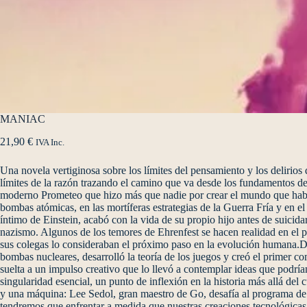
MANIAC
21,90
€
IVA Inc.
Una novela vertiginosa sobre los límites del pensamiento y los delirios
límites de la razón trazando el camino que va desde los fundamentos de 
moderno Prometeo que hizo más que nadie por crear el mundo que habita
bombas atómicas, en las mortíferas estrategias de la Guerra Fría y en e
íntimo de Einstein, acabó con la vida de su propio hijo antes de suici
nazismo. Algunos de los temores de Ehrenfest se hacen realidad en el 
sus colegas lo consideraban el próximo paso en la evolución humana.D
bombas nucleares, desarrolló la teoría de los juegos y creó el primer c
suelta a un impulso creativo que lo llevó a contemplar ideas que podría
singularidad esencial, un punto de inflexión en la historia más allá 
y una máquina: Lee Sedol, gran maestro de Go, desafía al programa de i
tendremos que enfrentar a medida que nuestras creaciones tecnológic