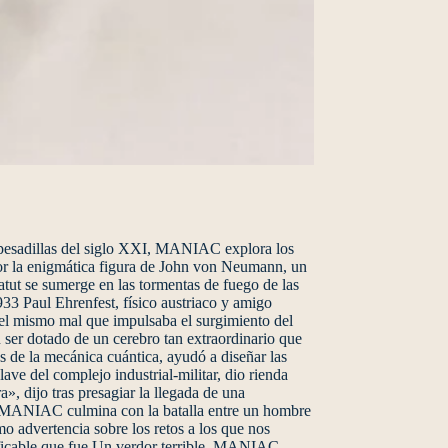
as pesadillas del siglo XXI, MANIAC explora los
 por la enigmática figura de John von Neumann, un
tut se sumerge en las tormentas de fuego de las
933 Paul Ehrenfest, físico austriaco y amigo
r el mismo mal que impulsaba el surgimiento del
ser dotado de un cerebro tan extraordinario que
 de la mecánica cuántica, ayudó a diseñar las
ave del complejo industrial-militar, dio rienda
», dijo tras presagiar la llegada de una
uar.MANIAC culmina con la batalla entre un hombre
o advertencia sobre los retos a los que nos
ificable que fue Un verdor terrible, MANIAC