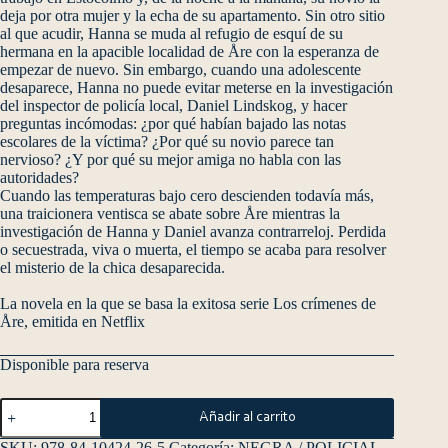
deja por otra mujer y la echa de su apartamento. Sin otro sitio
al que acudir, Hanna se muda al refugio de esquí de su
hermana en la apacible localidad de Åre con la esperanza de
empezar de nuevo. Sin embargo, cuando una adolescente
desaparece, Hanna no puede evitar meterse en la investigación
del inspector de policía local, Daniel Lindskog, y hacer
preguntas incómodas: ¿por qué habían bajado las notas
escolares de la víctima? ¿Por qué su novio parece tan
nervioso? ¿Y por qué su mejor amiga no habla con las
autoridades?
Cuando las temperaturas bajo cero descienden todavía más,
una traicionera ventisca se abate sobre Åre mientras la
investigación de Hanna y Daniel avanza contrarreloj. Perdida
o secuestrada, viva o muerta, el tiempo se acaba para resolver
el misterio de la chica desaparecida.
La novela en la que se basa la exitosa serie Los crímenes de
Åre, emitida en Netflix
Disponible para reserva
Añadir al carrito
SKU:
978-84-10424-26-5
Categoría:
NEGRA / POLICIAL