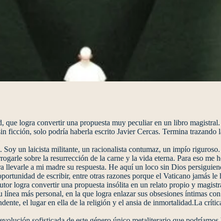
ud, que logra convertir una propuesta muy peculiar en un libro magistral
 ficción, solo podría haberla escrito Javier Cercas. Termina trazando 
»
Soy un laicista militante, un racionalista contumaz, un impío riguroso.
rrogarle sobre la resurrección de la carne y la vida eterna. Para eso me 
a llevarle a mi madre su respuesta. He aquí un loco sin Dios persiguien
oportunidad de escribir, entre otras razones porque el Vaticano jamás le 
tor logra convertir una propuesta insólita en un relato propio y magistral
u línea más personal, en la que logra enlazar sus obsesiones íntimas co
dente, el lugar en ella de la religión y el ansia de inmortalidad.La crític
 evolución sofisticada de este género único metaliterario que podríamos