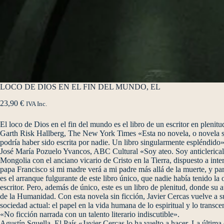
LOCO DE DIOS EN EL FIN DEL MUNDO, EL
23,90
€
IVA Inc.
El loco de Dios en el fin del mundo es el libro de un escritor en plenit
Garth Risk Hallberg, The New York Times «Esta no novela, o novela sin
podría haber sido escrita por nadie. Un libro singularmente espléndido
José María Pozuelo Yvancos, ABC Cultural «Soy ateo. Soy anticlerical. 
Mongolia con el anciano vicario de Cristo en la Tierra, dispuesto a inte
papa Francisco si mi madre verá a mi padre más allá de la muerte, y par
es el arranque fulgurante de este libro único, que nadie había tenido la 
escritor. Pero, además de único, este es un libro de plenitud, donde su au
de la Humanidad. Con esta novela sin ficción, Javier Cercas vuelve a s
sociedad actual: el papel en la vida humana de lo espiritual y lo transcen
«No ficción narrada con un talento literario indiscutible».
Agustín Squella, El País «Javier Cercas lo ha vuelto a hacer. La última