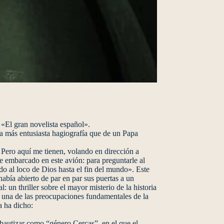
. «El gran novelista español».
la más entusiasta hagiografía que de un Papa
 Pero aquí me tienen, volando en dirección a
he embarcado en este avión: para preguntarle al
do al loco de Dios hasta el fin del mundo». Este
había abierto de par en par sus puertas a un
: un thriller sobre el mayor misterio de la historia
n una de las preocupaciones fundamentales de la
a ha dicho:
 bautizar como “género Cercas”, en el que el