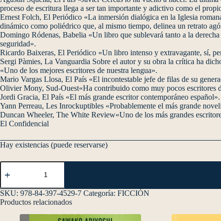
proceso de escritura llega a ser tan importante y adictivo como el propio
Ernest Folch, El Periódico «La inmersión dialógica en la Iglesia romana y
dinámico como poliédrico que, al mismo tiempo, delinea un retrato ag
Domingo Ródenas, Babelia «Un libro que sublevará tanto a la derecha c
seguridad».
Ricardo Baixeras, El Periódico «Un libro intenso y extravagante, sí, 
Sergi Pàmies, La Vanguardia Sobre el autor y su obra la crítica ha dich
«Uno de los mejores escritores de nuestra lengua».
Mario Vargas Llosa, El País «El incontestable jefe de filas de su gener
Olivier Mony, Sud-Ouest«Ha contribuido como muy pocos escritores de c
Jordi Gracia, El País «El más grande escritor contemporáneo español».
Yann Perreau, Les Inrockuptibles «Probablemente el más grande noveli
Duncan Wheeler, The White Review«Uno de los más grandes escritores
El Confidencial
Hay existencias (puede reservarse)
SKU:
978-84-397-4529-7
Categoría:
FICCIÓN
Productos relacionados