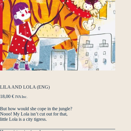
LILA AND LOLA (ENG)
18,00
€
IVA Inc.
But how would she cope in the jungle?
Nooo! My Lola isn’t cut out for that,
little Lola is a city tigress.