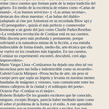
reúne cinco cuentos que forman parte de la mejor tradición del
género. En medio de la excelencia de relatos como «Cartas de
mamá», «Los buenos servicios» y «Las armas secretas»,
destacan dos obras maestras: «Las babas del diablo»
(adaptado al cine por Antonioni en su recordada Blow up) y
«El perseguidor», quizás el más perfecto y conmovedor
homenaje a un genio del jazz como Charlie Parker.Reseñas:
«La verdadera revolución de Cortázar está en sus cuentos.
Más discreta pero más profunda y permanente, porque
soliviantó a la naturaleza misma de la ficción, a esa entraña
indisociable de forma-fondo, medio-fin, arte-técnica que ella
se vuelve en los creadores más logrados. En sus cuentos,
Cortázar no experimentó: encontró, descubrió, creó algo
imperecedero».
Mario Vargas Llosa «Cortázarnos ha dejado una obra tal vez
inconclusa pero tan bella e indestructible como su recuerdo».
Gabriel García Márquez «Prosa hecha de aire, sin peso ni
cuerpo pero que sopla un ímpetu y levanta en nuestras mentes
bandadas de imágenes y visiones, vaso comunicante entre los
ritmos callejeros de la ciudad y el soliloquio del poeta».
Octavio Paz «Cortázar es el mejor».
Roberto Bolaño«De los grandes escritores que he conocido,
ninguno, excepto Borges, parecía haber meditado tanto como
él sobre el problema de la forma y el estilo. A este aprendido
magisterio que se transmite de escritor a escritor, hay que