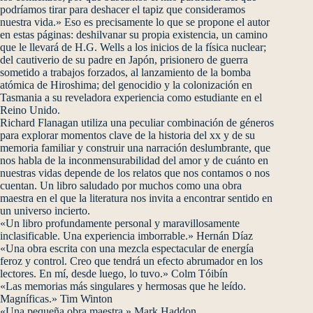
podríamos tirar para deshacer el tapiz que consideramos
nuestra vida.» Eso es precisamente lo que se propone el autor
en estas páginas: deshilvanar su propia existencia, un camino
que le llevará de H.G. Wells a los inicios de la física nuclear;
del cautiverio de su padre en Japón, prisionero de guerra
sometido a trabajos forzados, al lanzamiento de la bomba
atómica de Hiroshima; del genocidio y la colonización en
Tasmania a su reveladora experiencia como estudiante en el
Reino Unido.
Richard Flanagan utiliza una peculiar combinación de géneros
para explorar momentos clave de la historia del xx y de su
memoria familiar y construir una narración deslumbrante, que
nos habla de la inconmensurabilidad del amor y de cuánto en
nuestras vidas depende de los relatos que nos contamos o nos
cuentan. Un libro saludado por muchos como una obra
maestra en el que la literatura nos invita a encontrar sentido en
un universo incierto.
«Un libro profundamente personal y maravillosamente
inclasificable. Una experiencia imborrable.» Hernán Díaz
«Una obra escrita con una mezcla espectacular de energía
feroz y control. Creo que tendrá un efecto abrumador en los
lectores. En mí, desde luego, lo tuvo.» Colm Tóibín
«Las memorias más singulares y hermosas que he leído.
Magníficas.» Tim Winton
«Una pequeña obra maestra.» Mark Haddon