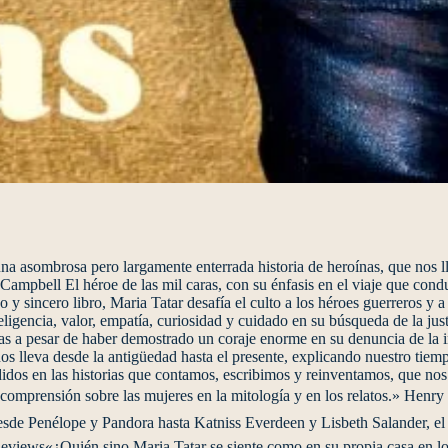
una asombrosa pero largamente enterrada historia de heroínas, que nos
mpbell El héroe de las mil caras, con su énfasis en el viaje que conduc
y sincero libro, Maria Tatar desafía el culto a los héroes guerreros y a 
teligencia, valor, empatía, curiosidad y cuidado en su búsqueda de la ju
as a pesar de haber demostrado un coraje enorme en su denuncia de la 
os lleva desde la antigüedad hasta el presente, explicando nuestro tiem
ndidos en las historias que contamos, escribimos y reinventamos, que nos
comprensión sobre las mujeres en la mitología y en los relatos.» Henr
sde Penélope y Pandora hasta Katniss Everdeen y Lisbeth Salander, el 
Reviews«¿Quién sino Maria Tatar se siente como en su propia casa en lo