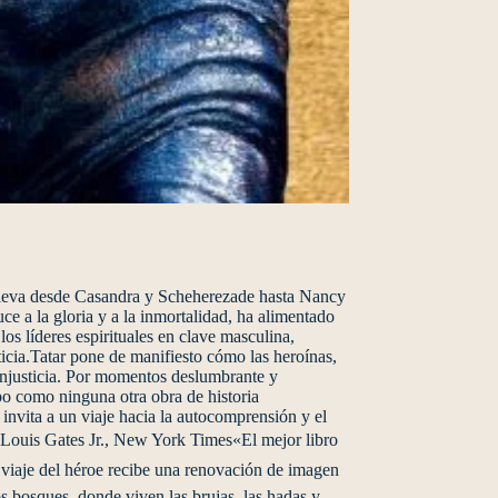
 lleva desde Casandra y Scheherezade hasta Nancy
e a la gloria y a la inmortalidad, ha alimentado
los líderes espirituales en clave masculina,
sticia.Tatar pone de manifiesto cómo las heroínas,
injusticia. Por momentos deslumbrante y
po como ninguna otra obra de historia
 invita a un viaje hacia la autocomprensión y el
y Louis Gates Jr., New York Times«El mejor libro
viaje del héroe recibe una renovación de imagen
s bosques, donde viven las brujas, las hadas y