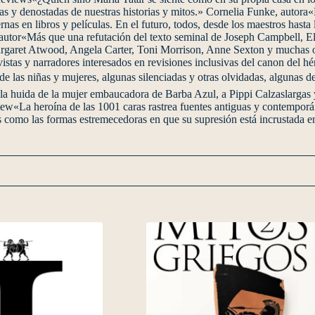
as y denostadas de nuestras historias y mitos.» Cornelia Funke, autora«E
nas en libros y películas. En el futuro, todos, desde los maestros hast
utor«Más que una refutación del texto seminal de Joseph Campbell, El hé
argaret Atwood, Angela Carter, Toni Morrison, Anne Sexton y muchas otra
ivistas y narradores interesados en revisiones inclusivas del canon del
 de las niñas y mujeres, algunas silenciadas y otras olvidadas, algunas de
 a la huida de la mujer embaucadora de Barba Azul, a Pippi Calzaslarga
«La heroína de las 1001 caras rastrea fuentes antiguas y contemporán
es como las formas estremecedoras en que su supresión está incrustada e