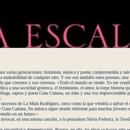
 para varias generaciones: feminista, música y poeta; comprometida y ta
 la maleabilidad de cualquier otro. Y eso son también estos poemas, un
lo que creemos y nos creemos. «Todo el mundo se vende. Yo me vendí po
ítica a una sociedad grotesca, el feminismo, el amor, la torpe historia
litóloga, rapera y poeta Gata Cattana, un mito y una voz imprescindible 
:
 sucesora de La Mala Rodríguez, otros como la que vendría a salvar el 
e Gata Cattana. Su música sigue siendo referente para muchas jóvenes 
estudio en un futuro.»
invocar, en una misma canción, a la pensadora Silvia Federici, la Teor
inceridad y determinación. Porque, en ella, las ideas se hacen arte; s