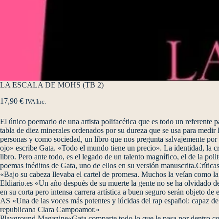
LA ESCALA DE MOHS (TB 2)
17,90
€
IVA Inc.
El único poemario de una artista polifacética que es todo un referente
tabla de diez minerales ordenados por su dureza que se usa para medir
personas y como sociedad, un libro que nos pregunta salvajemente por 
ojo» escribe Gata. «Todo el mundo tiene un precio». La identidad, la cr
libro. Pero ante todo, es el legado de un talento magnífico, el de la po
poemas inéditos de Gata, uno de ellos en su versión manuscrita.Críticas
«Bajo su cabeza llevaba el cartel de promesa. Muchos la veían como la
Eldiario.es «Un año después de su muerte la gente no se ha olvidado d
en su corta pero intensa carrera artística a buen seguro serán objeto de 
AS «Una de las voces más potentes y lúcidas del rap español: capaz de 
republicana Clara Campoamor.»
Playground Magazine«Gata comparte todo lo que le pasa por dentro con s