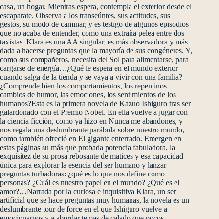
casa, un hogar. Mientras espera, contempla el exterior desde el
escaparate. Observa a los transeúntes, sus actitudes, sus
gestos, su modo de caminar, y es testigo de algunos episodios
que no acaba de entender, como una extraña pelea entre dos
taxistas. Klara es una AA singular, es más observadora y más
dada a hacerse preguntas que la mayoría de sus congéneres. Y,
como sus compañeros, necesita del Sol para alimentarse, para
cargarse de energía…¿Qué le espera en el mundo exterior
cuando salga de la tienda y se vaya a vivir con una familia?
¿Comprende bien los comportamientos, los repentinos
cambios de humor, las emociones, los sentimientos de los
humanos?Esta es la primera novela de Kazuo Ishiguro tras ser
galardonado con el Premio Nobel. En ella vuelve a jugar con
la ciencia ficción, como ya hizo en Nunca me abandones, y
nos regala una deslumbrante parábola sobre nuestro mundo,
como también ofreció en El gigante enterrado. Emergen en
estas páginas su más que probada potencia fabuladora, la
exquisitez de su prosa rebosante de matices y esa capacidad
única para explorar la esencia del ser humano y lanzar
preguntas turbadoras: ¿qué es lo que nos define como
personas? ¿Cuál es nuestro papel en el mundo? ¿Qué es el
amor?…Narrada por la curiosa e inquisitiva Klara, un ser
artificial que se hace preguntas muy humanas, la novela es un
deslumbrante tour de force en el que Ishiguro vuelve a
emocionarnos y a abordar temas de calado que pocos