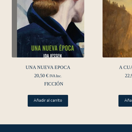
UNA NUEVA EPOCA
A CU
20,50
€
22,
IVA Inc.
FICCIÓN
Añadir al carrito
Añad