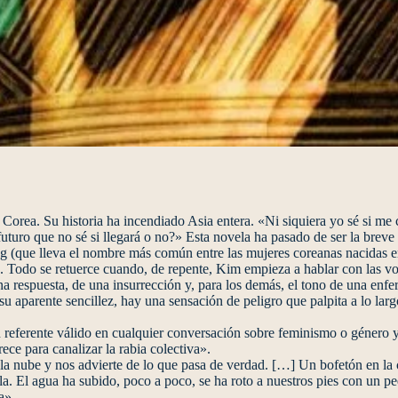
rea. Su historia ha incendiado Asia entera. «Ni siquiera yo sé si me 
futuro que no sé si llegará o no?» Esta novela ha pasado de ser la breve
g (que lleva el nombre más común entre las mujeres coreanas nacidas
ra. Todo se retuerce cuando, de repente, Kim empieza a hablar con las 
 respuesta, de una insurrección y, para los demás, el tono de una enfe
su aparente sencillez, hay una sensación de peligro que palpita a lo lar
 referente válido en cualquier conversación sobre feminismo o género 
ece para canalizar la rabia colectiva».
a nube y nos advierte de lo que pasa de verdad. […] Un bofetón en la 
. El agua ha subido, poco a poco, se ha roto a nuestros pies con un pe
a».