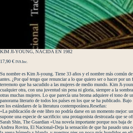
KIM JI-YOUNG, NACIDA EN 1982
17,90
€
IVA Inc.
Su nombre es Kim Ji-young. Tiene 33 años y el nombre más común de Co
antes. ¿Por qué tengo que renunciar a lo que quiero ser o hacer por un 
terremoto que ha sacudido a las mujeres de medio mundo. Kim Ji-youn
cualquier otra, con una juventud sin pena ni gloria, siempre a la somb
otras muchas mujeres. Lo que parecía una broma adquiere el tono de una
panorama literario de todos los países en los que se ha publicado. Bajo 
en los estándares de la literatura contemporánea.Reseñas:
«La publicación de este libro no podría darse en un momento mejor: un
supone una especie de sacrificio: una protagonista destrozada que se ofr
Sarah Shin, The Guardian «Una novela importante porque nos baja de l
Andrea Rovira, El Nacional«Deja la sensación de que ha pasado una ola
la arena húmeda y blanda, y nuestros pies un poco más hundidos en ell