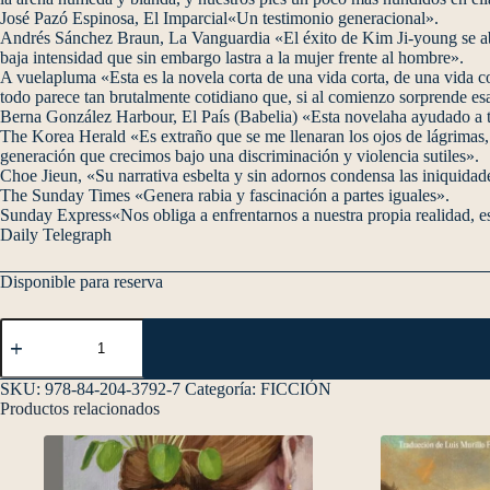
José Pazó Espinosa, El Imparcial«Un testimonio generacional».
Andrés Sánchez Braun, La Vanguardia «El éxito de Kim Ji-young se abr
baja intensidad que sin embargo lastra a la mujer frente al hombre».
A vuelapluma «Esta es la novela corta de una vida corta, de una vida co
todo parece tan brutalmente cotidiano que, si al comienzo sorprende es
Berna González Harbour, El País (Babelia) «Esta novelaha ayudado a tra
The Korea Herald «Es extraño que se me llenaran los ojos de lágrimas, 
generación que crecimos bajo una discriminación y violencia sutiles».
Choe Jieun, «Su narrativa esbelta y sin adornos condensa las iniquida
The Sunday Times «Genera rabia y fascinación a partes iguales».
Sunday Express«Nos obliga a enfrentarnos a nuestra propia realidad, e
Daily Telegraph
Disponible para reserva
SKU:
978-84-204-3792-7
Categoría:
FICCIÓN
Productos relacionados