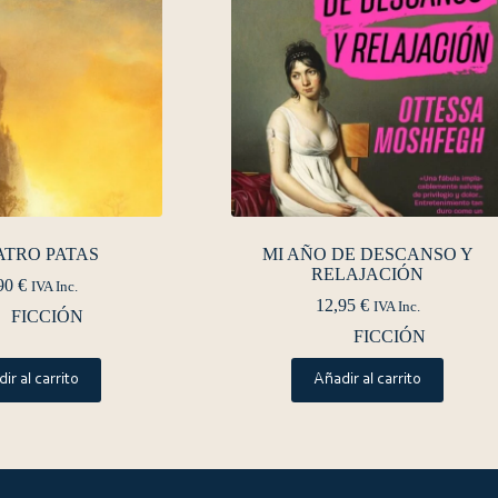
ATRO PATAS
MI AÑO DE DESCANSO Y
RELAJACIÓN
90
€
IVA Inc.
12,95
€
IVA Inc.
FICCIÓN
FICCIÓN
ir al carrito
Añadir al carrito