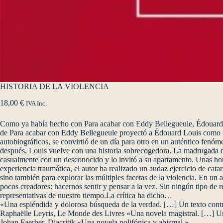
HISTORIA DE LA VIOLENCIA
18,00
€
IVA Inc.
Como ya había hecho con Para acabar con Eddy Bellegueule, Édouard Lo
de Para acabar con Eddy Bellegueule proyectó a Édouard Louis como uno
autobiográficos, se convirtió de un día para otro en un auténtico fenó
después, Louis vuelve con una historia sobrecogedora. La madrugada d
casualmente con un desconocido y lo invitó a su apartamento. Unas hora
experiencia traumática, el autor ha realizado un audaz ejercicio de catar
sino también para explorar las múltiples facetas de la violencia. En un
pocos creadores: hacernos sentir y pensar a la vez. Sin ningún tipo de r
representativas de nuestro tiempo.La crítica ha dicho…
«Una espléndida y dolorosa búsqueda de la verdad. […] Un texto contr
Raphaëlle Leyris, Le Monde des Livres «Una novela magistral. […] Uno
Johan Faerber, Diacritik «Una novela polifónica y abismal.»