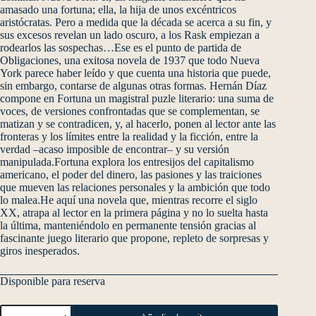
amasado una fortuna; ella, la hija de unos excéntricos
aristócratas. Pero a medida que la década se acerca a su fin, y
sus excesos revelan un lado oscuro, a los Rask empiezan a
rodearlos las sospechas…Ese es el punto de partida de
Obligaciones, una exitosa novela de 1937 que todo Nueva
York parece haber leído y que cuenta una historia que puede,
sin embargo, contarse de algunas otras formas. Hernán Díaz
compone en Fortuna un magistral puzle literario: una suma de
voces, de versiones confrontadas que se complementan, se
matizan y se contradicen, y, al hacerlo, ponen al lector ante las
fronteras y los límites entre la realidad y la ficción, entre la
verdad –acaso imposible de encontrar– y su versión
manipulada.Fortuna explora los entresijos del capitalismo
americano, el poder del dinero, las pasiones y las traiciones
que mueven las relaciones personales y la ambición que todo
lo malea.He aquí una novela que, mientras recorre el siglo
XX, atrapa al lector en la primera página y no lo suelta hasta
la última, manteniéndolo en permanente tensión gracias al
fascinante juego literario que propone, repleto de sorpresas y
giros inesperados.
Disponible para reserva