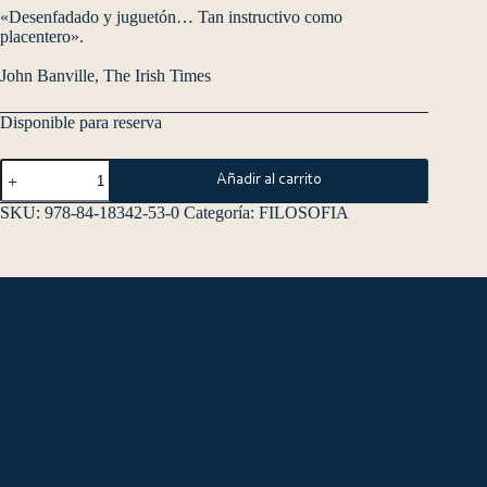
«Desenfadado y juguetón… Tan instructivo como
placentero».
John Banville, The Irish Times
Disponible para reserva
Añadir al carrito
SKU:
978-84-18342-53-0
Categoría:
FILOSOFIA