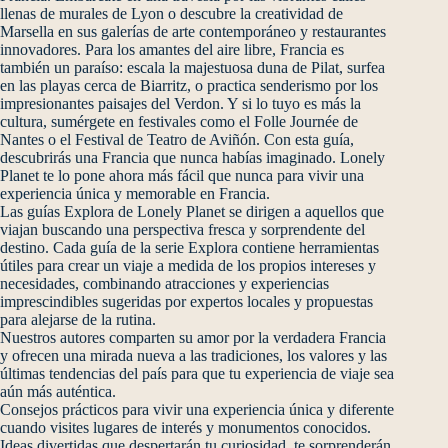
llenas de murales de Lyon o descubre la creatividad de
Marsella en sus galerías de arte contemporáneo y restaurantes
innovadores. Para los amantes del aire libre, Francia es
también un paraíso: escala la majestuosa duna de Pilat, surfea
en las playas cerca de Biarritz, o practica senderismo por los
impresionantes paisajes del Verdon. Y si lo tuyo es más la
cultura, sumérgete en festivales como el Folle Journée de
Nantes o el Festival de Teatro de Aviñón. Con esta guía,
descubrirás una Francia que nunca habías imaginado. Lonely
Planet te lo pone ahora más fácil que nunca para vivir una
experiencia única y memorable en Francia.
Las guías Explora de Lonely Planet se dirigen a aquellos que
viajan buscando una perspectiva fresca y sorprendente del
destino. Cada guía de la serie Explora contiene herramientas
útiles para crear un viaje a medida de los propios intereses y
necesidades, combinando atracciones y experiencias
imprescindibles sugeridas por expertos locales y propuestas
para alejarse de la rutina.
Nuestros autores comparten su amor por la verdadera Francia
y ofrecen una mirada nueva a las tradiciones, los valores y las
últimas tendencias del país para que tu experiencia de viaje sea
aún más auténtica.
Consejos prácticos para vivir una experiencia única y diferente
cuando visites lugares de interés y monumentos conocidos.
Ideas divertidas que despertarán tu curiosidad, te sorprenderán