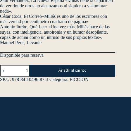
Saúl Fernández, La Nueva España «Millás tiene la capacidad
de ver donde otros no alcanzamos ni siquiera a vislumbrar
nada».
César Coca, El Correo«Millás es uno de los escritores con
más verdad por centímetro cuadrado de página».
Antonio Iturbe, Qué Leer «Una vez más, Millás hace de las
suyas, con inteligencia, autoironía y un humor desopilante,
capaz de actuar como un intruso de sus propios textos».
Manuel Peris, Levante
Disponible para reserva
Añadir al carrito
SKU:
978-84-10496-87-3
Categoría:
FICCIÓN