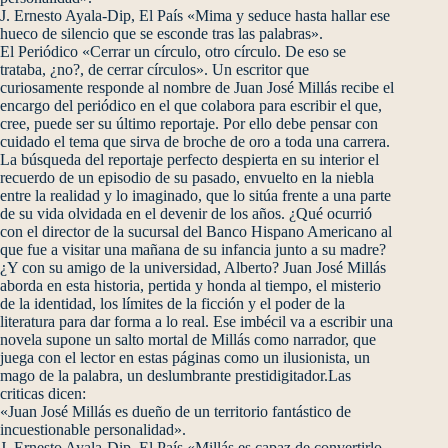
J. Ernesto Ayala-Dip, El País «Mima y seduce hasta hallar ese
hueco de silencio que se esconde tras las palabras».
El Periódico «Cerrar un círculo, otro círculo. De eso se
trataba, ¿no?, de cerrar círculos». Un escritor que
curiosamente responde al nombre de Juan José Millás recibe el
encargo del periódico en el que colabora para escribir el que,
cree, puede ser su último reportaje. Por ello debe pensar con
cuidado el tema que sirva de broche de oro a toda una carrera.
La búsqueda del reportaje perfecto despierta en su interior el
recuerdo de un episodio de su pasado, envuelto en la niebla
entre la realidad y lo imaginado, que lo sitúa frente a una parte
de su vida olvidada en el devenir de los años. ¿Qué ocurrió
con el director de la sucursal del Banco Hispano Americano al
que fue a visitar una mañana de su infancia junto a su madre?
¿Y con su amigo de la universidad, Alberto? Juan José Millás
aborda en esta historia, pertida y honda al tiempo, el misterio
de la identidad, los límites de la ficción y el poder de la
literatura para dar forma a lo real. Ese imbécil va a escribir una
novela supone un salto mortal de Millás como narrador, que
juega con el lector en estas páginas como un ilusionista, un
mago de la palabra, un deslumbrante prestidigitador.Las
criticas dicen:
«Juan José Millás es dueño de un territorio fantástico de
incuestionable personalidad».
J. Ernesto Ayala-Dip, El País «Millás es capaz de convertirlo