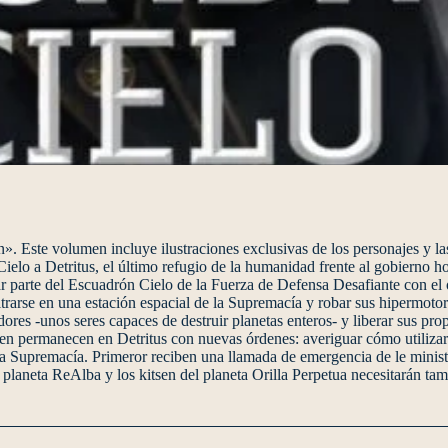
ón». Este volumen incluye ilustraciones exclusivas de los personajes y
elo a Detritus, el último refugio de la humanidad frente al gobierno h
ar parte del Escuadrón Cielo de la Fuerza de Defensa Desafiante con el 
iltrarse en una estación espacial de la Supremacía y robar sus hipermoto
ores -unos seres capaces de destruir planetas enteros- y liberar sus pro
en permanecen en Detritus con nuevas órdenes: averiguar cómo utiliza
r la Supremacía. Primeror reciben una llamada de emergencia de le minis
planeta ReAlba y los kitsen del planeta Orilla Perpetua necesitarán ta