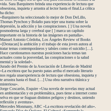
vida. Sara Barquinero brinda una experiencia de lectura que
obsesiona, inquieta y arrastra al lector hasta el final.La crítica
ha dicho:
«Barquinero ha seleccionado lo mejor de Don DeLillo,
Thomas Pynchon y Bolaño para tejer una trama sobre la
depresión, la adicción y las conspiraciones. [ ] Una novela
posmoderna larga y cerebral que [ ] marca un capítulo
importante en la historia de las imágenes en pantalla».
Manuel Antonio Córdoba, Los Ángeles Review of Books
«[Destacan] la ambición y el trabajo de esta joven autora al
tratar temas contemporáneos y tabúes como el suicidio […].
Hace cuestionarnos nuestras posiciones hacia temas tan
actuales como la posverdad, las conspiraciones o la salud
mental y la soledad».
Jurado del Premio de la Asociación de Librerías de Madrid
«La escritora que ha puesto patas arriba el mercado literario
nos regala unaexperiencia de lectura que obsesiona, inquieta y
te arrastra hasta el final. […] Una obra narrativa titánica y
misteriosa».
Jorge Coscarón, Esquire «Una novela de novelas muy actual
en ambientación y en problemática, pues tiene a internet como
selva en que se fraguan distintos peligros y destinos, uniendo
reflexión y aventura».
Mercedes Monmany, ABC «La escritora revelación del año».
Fernando Díaz de Quijano, El Cultural «Sorprende la