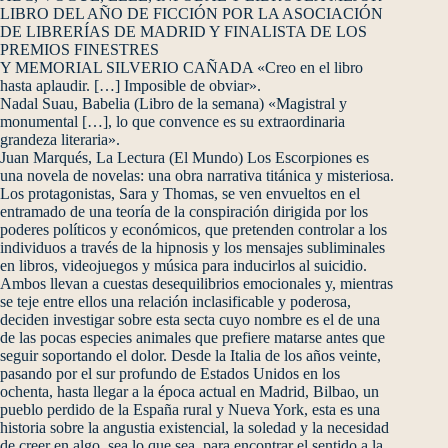
LIBRO DEL AÑO DE FICCIÓN POR LA ASOCIACIÓN
DE LIBRERÍAS DE MADRID Y FINALISTA DE LOS
PREMIOS FINESTRES
Y MEMORIAL SILVERIO CAÑADA «Creo en el libro
hasta aplaudir. […] Imposible de obviar».
Nadal Suau, Babelia (Libro de la semana) «Magistral y
monumental […], lo que convence es su extraordinaria
grandeza literaria».
Juan Marqués, La Lectura (El Mundo) Los Escorpiones es
una novela de novelas: una obra narrativa titánica y misteriosa.
Los protagonistas, Sara y Thomas, se ven envueltos en el
entramado de una teoría de la conspiración dirigida por los
poderes políticos y económicos, que pretenden controlar a los
individuos a través de la hipnosis y los mensajes subliminales
en libros, videojuegos y música para inducirlos al suicidio.
Ambos llevan a cuestas desequilibrios emocionales y, mientras
se teje entre ellos una relación inclasificable y poderosa,
deciden investigar sobre esta secta cuyo nombre es el de una
de las pocas especies animales que prefiere matarse antes que
seguir soportando el dolor. Desde la Italia de los años veinte,
pasando por el sur profundo de Estados Unidos en los
ochenta, hasta llegar a la época actual en Madrid, Bilbao, un
pueblo perdido de la España rural y Nueva York, esta es una
historia sobre la angustia existencial, la soledad y la necesidad
de creer en algo, sea lo que sea, para encontrar el sentido a la