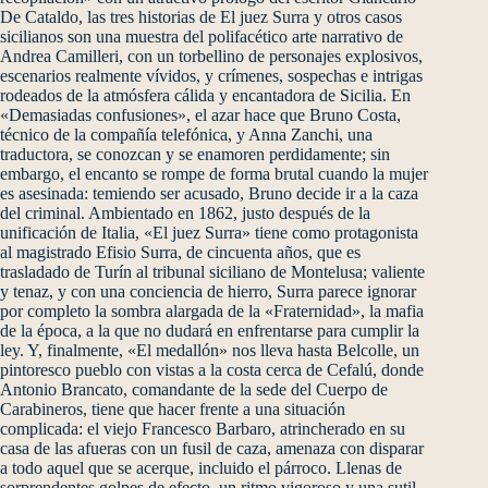
De Cataldo, las tres historias de El juez Surra y otros casos
sicilianos son una muestra del polifacético arte narrativo de
Andrea Camilleri, con un torbellino de personajes explosivos,
escenarios realmente vívidos, y crímenes, sospechas e intrigas
rodeados de la atmósfera cálida y encantadora de Sicilia. En
«Demasiadas confusiones», el azar hace que Bruno Costa,
técnico de la compañía telefónica, y Anna Zanchi, una
traductora, se conozcan y se enamoren perdidamente; sin
embargo, el encanto se rompe de forma brutal cuando la mujer
es asesinada: temiendo ser acusado, Bruno decide ir a la caza
del criminal. Ambientado en 1862, justo después de la
unificación de Italia, «El juez Surra» tiene como protagonista
al magistrado Efisio Surra, de cincuenta años, que es
trasladado de Turín al tribunal siciliano de Montelusa; valiente
y tenaz, y con una conciencia de hierro, Surra parece ignorar
por completo la sombra alargada de la «Fraternidad», la mafia
de la época, a la que no dudará en enfrentarse para cumplir la
ley. Y, finalmente, «El medallón» nos lleva hasta Belcolle, un
pintoresco pueblo con vistas a la costa cerca de Cefalú, donde
Antonio Brancato, comandante de la sede del Cuerpo de
Carabineros, tiene que hacer frente a una situación
complicada: el viejo Francesco Barbaro, atrincherado en su
casa de las afueras con un fusil de caza, amenaza con disparar
a todo aquel que se acerque, incluido el párroco. Llenas de
sorprendentes golpes de efecto, un ritmo vigoroso y una sutil