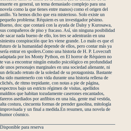
muerte en general, un tema demasiado complejo para una
novela como la que tienes entre manos) como el origen del
anillo. Ya hemos dicho que era misterioso. Solo existe un
pequeño problema: Réquiem es un investigador pésimo.
Bueno, dos: que contará con la ayuda de Dalsy y Kurosawa,
sus compañeros de piso y fracaso. Así, sin ninguna posibilidad
de sacar nada bueno de ello, los tres se adentrarán en una
siniestra conspiración que les viene grande. Lo malo es que el
futuro de la humanidad depende de ellos, pero contar más ya
sería entrar en spoilers.Como una historia de H. P. Lovecraft
adaptada por los Monty Python, en El horror de Réquiem no
te vas a encontrar ningún estudio psicológico en profundidad
de unos personajes marginales en una sociedad alienante, ni
un delicado retrato de la soledad de su protagonista. Bastante
ha sido mantenerlo con vida durante una historia rellena de
clichés, de ritmo trepidante, con notas a pie de página,
espectros bajo un estricto régimen de visitas, apellidos
malditos que habitan tozudamente caserones encantados,
fareros asediados por anfibios en una isla, gente mal vestida,
alta costura, cincuenta formas de prender gasolina, mitología
improvisada y un final a medida.En resumen, una novela de
humor cósmico.
Disponible para reserva