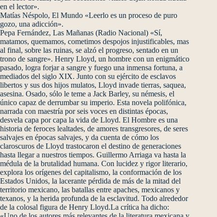
en el lector».
Matías Néspolo, El Mundo «Leerlo es un proceso de puro
gozo, una adicción».
Pepa Fernández, Las Mañanas (Radio Nacional) «Sí,
matamos, quemamos, cometimos despojos injustificables, mas
al final, sobre las ruinas, se alzó el progreso, sentado en un
trono de sangre». Henry Lloyd, un hombre con un enigmático
pasado, logra forjar a sangre y fuego una inmensa fortuna, a
mediados del siglo XIX. Junto con su ejército de esclavos
libertos y sus dos hijos mulatos, Lloyd invade tierras, saquea,
asesina. Osado, sólo le teme a Jack Barley, su némesis, el
único capaz de derrumbar su imperio. Esta novela polifónica,
narrada con maestría por seis voces en distintas épocas,
desvela capa por capa la vida de Lloyd. El Hombre es una
historia de feroces lealtades, de amores transgresores, de seres
salvajes en épocas salvajes, y da cuenta de cómo los
claroscuros de Lloyd trastocaron el destino de generaciones
hasta llegar a nuestros tiempos. Guillermo Arriaga va hasta la
médula de la brutalidad humana. Con lucidez y rigor literario,
explora los orígenes del capitalismo, la conformación de los
Estados Unidos, la lacerante pérdida de más de la mitad del
territorio mexicano, las batallas entre apaches, mexicanos y
texanos, y la herida profunda de la esclavitud. Todo alrededor
de la colosal figura de Henry Lloyd.La crítica ha dicho:
«Uno de los autores más relevantes de la literatura mexicana y