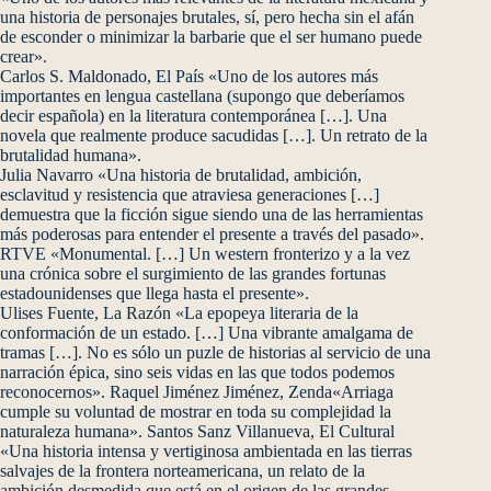
una historia de personajes brutales, sí, pero hecha sin el afán
de esconder o minimizar la barbarie que el ser humano puede
crear».
Carlos S. Maldonado, El País «Uno de los autores más
importantes en lengua castellana (supongo que deberíamos
decir española) en la literatura contemporánea […]. Una
novela que realmente produce sacudidas […]. Un retrato de la
brutalidad humana».
Julia Navarro «Una historia de brutalidad, ambición,
esclavitud y resistencia que atraviesa generaciones […]
demuestra que la ficción sigue siendo una de las herramientas
más poderosas para entender el presente a través del pasado».
RTVE «Monumental. […] Un western fronterizo y a la vez
una crónica sobre el surgimiento de las grandes fortunas
estadounidenses que llega hasta el presente».
Ulises Fuente, La Razón «La epopeya literaria de la
conformación de un estado. […] Una vibrante amalgama de
tramas […]. No es sólo un puzle de historias al servicio de una
narración épica, sino seis vidas en las que todos podemos
reconocernos». Raquel Jiménez Jiménez, Zenda«Arriaga
cumple su voluntad de mostrar en toda su complejidad la
naturaleza humana». Santos Sanz Villanueva, El Cultural
«Una historia intensa y vertiginosa ambientada en las tierras
salvajes de la frontera norteamericana, un relato de la
ambición desmedida que está en el origen de las grandes