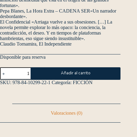
fortunas».
Pepa Blanes, La Hora Extra – CADENA SER«Un narrador
desbordante».
El Confidencial «Arriaga vuelve a sus obsesiones. […] La
novela permite explorar lo más opaco: la conciencia, la
contradicción, el deseo. Y en tiempos de plataformas
hambrientas, eso sigue siendo insustituible».
Claudio Tornamira, El Independiente
Disponible para reserva
Añadir al carrito
SKU:
978-84-10299-22-1
Categoría:
FICCIÓN
Valoraciones (0)