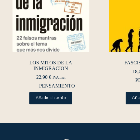
LOS MITOS DE LA
FASCI
INMIGRACION
18,
22,90
€
IVA Inc.
P
PENSAMIENTO
Añadir al carrito
Añad