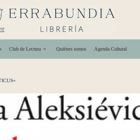
o
Club de Lectura
Quiénes somos
Agenda Cultural
TICUS»