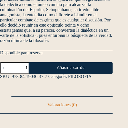
la dialéctica como el único camino para alcanzar la
culminación del Espíritu, Schopenhauer, su irreductible
antagonista, la entendía como el florete a blandir en el
particular combate de esgrima que es cualquier discusión. Por
ello decidió reunir en este opúsculo treinta y ocho
estratagemas que, a su parecer, convierten la dialéctica en un
«arte de la sofística», pues enturbian la búsqueda de la verdad,
razón última de la filosofía.
Disponible para reserva
Añadir al carrito
SKU:
978-84-19036-37-7
Categoría:
FILOSOFIA
Valoraciones (0)