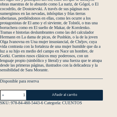
obras maestras de lo absurdo como La nariz, de Gógol, o El
cocodrilo, de Dostoievski. A través de sus páginas nos
sumergimos en las nevadas, inhóspitas y frías tierras
siberianas, perdiéndonos en ellas, como les ocurre a los
protagonistas de El amo y el sirviente, de Tolstói, o tras una
borrachera como en El sueño de Makar, de Korolenko.
Tramas e historias deslumbrantes como las del calculador
Hermann en La dama de picas, de Pushkin, o la de la joven
Olga Ivanovna en Una mujer insustancial, de Chéjov, cuya
vida contrasta con la fortaleza de una mujer humilde que da a
luz a su hijo en medio del campo en Nace un hombre, de
Gorki. Cuentos rusos clásicos muy poderosos, con un
lenguaje propio (simbólico y literal) y una fuerza que te atrapa
desde las primeras páginas, ilustrados con la delicadeza y la
sensibilidad de Sara Morante.
Disponible para reserva
Añadir al carrito
SKU:
978-84-460-5443-6
Categoría:
CUENTOS