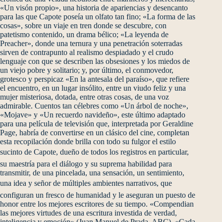
«Un visón propio», una historia de apariencias y desencanto
para las que Capote poseía un olfato tan fino; «La forma de las
cosas», sobre un viaje en tren donde se descubre, con
patetismo contenido, un drama bélico; «La leyenda de
Preacher», donde una ternura y una penetración soterradas
sirven de contrapunto al realismo despiadado y el crudo
lenguaje con que se describen las obsesiones y los miedos de
un viejo pobre y solitario; y, por último, el conmovedor,
grotesco y perspicaz «En la antesala del paraíso», que refiere
el encuentro, en un lugar insólito, entre un viudo feliz y una
mujer misteriosa, dotada, entre otras cosas, de una voz
admirable. Cuentos tan célebres como «Un árbol de noche»,
«Mojave» y «Un recuerdo navideño», este último adaptado
para una película de televisión que, interpretada por Geraldine
Page, habría de convertirse en un clásico del cine, completan
esta recopilación donde brilla con todo su fulgor el estilo
sucinto de Capote, dueño de todos los registros en particular,
su maestría para el diálogo y su suprema habilidad para
transmitir, de una pincelada, una sensación, un sentimiento,
una idea y señor de múltiples ambientes narrativos, que
configuran un fresco de humanidad y le aseguran un puesto de
honor entre los mejores escritores de su tiempo. «Compendian
las mejores virtudes de una escritura investida de verdad,
inteligencia y emoción» (Juan Manuel de Prada, ABC). «Cada