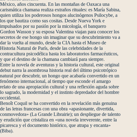
México, años cincuenta. En las montañas de Oaxaca una
carismática chamana realiza extraños rituales: es María Sabina,
quien utiliza los poderosos hongos alucinógenos Psilocybe, a
los que bautiza como sus cositas. Desde Nueva York e
impulsados por su pasión por la micología, el banquero
Gordon Wasson y su esposa Valentina viajan para conocer los
secretos de ese hongo sin imaginar que su descubrimiento va a
dar la vuelta al mundo, desde la CIA hasta el Museo de
Historia Natural de París, desde las celebridades de la
contracultura psicodélica hasta los laboratorios farmacéuticos,
y que el destino de la chamana cambiará para siempre.
Entre la novela de aventuras y la historia cultural, este original
debut narra la asombrosa historia real del último psicotrópico
natural por descubrir, un hongo que acabaría convertido en un
fenómeno internacional, al tiempo que esconde el amargo
relato de una apropiación cultural y una reflexión aguda sobre
lo sagrado, la modernidad y el instinto depredador del hombre
occidental.
Benoît Coquil se ha convertido en la revelación más genuina
de las letras francesas con una obra «apasionante, divertida,
conmovedora» (La Grande Librairie); un despliegue de talento
y erudición que cristaliza en «una novela irreverente, entre la
picaresca y el documento histórico, que atrapa y encanta»
(Biba).