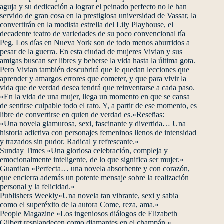
aguja y su dedicación a lograr el peinado perfecto no le han
servido de gran cosa en la prestigiosa universidad de Vassar, la
convertirán en la modista estrella del Lily Playhouse, el
decadente teatro de variedades de su poco convencional tía
Peg. Los días en Nueva York son de todo menos aburridos a
pesar de la guerra. En esta ciudad de mujeres Vivian y sus
amigas buscan ser libres y beberse la vida hasta la última gota.
Pero Vivian también descubrirá que le quedan lecciones que
aprender y amargos errores que cometer, y que para vivir la
vida que de verdad desea tendrá que reinventarse a cada paso.
«En la vida de una mujer, llega un momento en que se cansa
de sentirse culpable todo el rato. Y, a partir de ese momento, es
libre de convertirse en quien de verdad es.»Reseñas:
«Una novela glamurosa, sexi, fascinante y divertida… Una
historia adictiva con personajes femeninos llenos de intensidad
y trazados sin pudor. Radical y refrescante.»
Sunday Times «Una gloriosa celebración, compleja y
emocionalmente inteligente, de lo que significa ser mujer.»
Guardian «Perfecta… una novela absorbente y con corazón,
que encierra además un potente mensaje sobre la realización
personal y la felicidad.»
Publishers Weekly«Una novela tan vibrante, sexi y sabia
como el superéxito de la autora Come, reza, ama.»
People Magazine «Los ingeniosos diálogos de Elizabeth
Gilbert resplandecen como diamantes en el champán.»