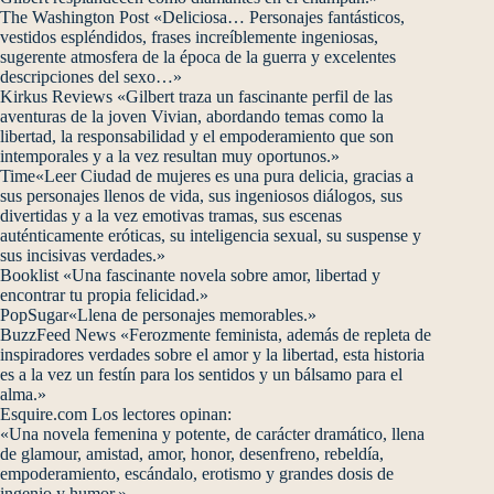
The Washington Post «Deliciosa… Personajes fantásticos,
vestidos espléndidos, frases increíblemente ingeniosas,
sugerente atmosfera de la época de la guerra y excelentes
descripciones del sexo…»
Kirkus Reviews «Gilbert traza un fascinante perfil de las
aventuras de la joven Vivian, abordando temas como la
libertad, la responsabilidad y el empoderamiento que son
intemporales y a la vez resultan muy oportunos.»
Time«Leer Ciudad de mujeres es una pura delicia, gracias a
sus personajes llenos de vida, sus ingeniosos diálogos, sus
divertidas y a la vez emotivas tramas, sus escenas
auténticamente eróticas, su inteligencia sexual, su suspense y
sus incisivas verdades.»
Booklist «Una fascinante novela sobre amor, libertad y
encontrar tu propia felicidad.»
PopSugar«Llena de personajes memorables.»
BuzzFeed News «Ferozmente feminista, además de repleta de
inspiradores verdades sobre el amor y la libertad, esta historia
es a la vez un festín para los sentidos y un bálsamo para el
alma.»
Esquire.com Los lectores opinan:
«Una novela femenina y potente, de carácter dramático, llena
de glamour, amistad, amor, honor, desenfreno, rebeldía,
empoderamiento, escándalo, erotismo y grandes dosis de
ingenio y humor.»