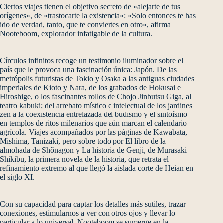
Ciertos viajes tienen el objetivo secreto de «alejarte de tus
orígenes», de «trastocarte la existencia»: «Solo entonces te has
ido de verdad, tanto, que te conviertes en otro», afirma
Nooteboom, explorador infatigable de la cultura.
Círculos infinitos recoge un testimonio iluminador sobre el
país que le provoca una fascinación única: Japón. De las
metrópolis futuristas de Tokio y Osaka a las antiguas ciudades
imperiales de Kioto y Nara, de los grabados de Hokusai e
Hiroshige, o los fascinantes rollos de Chojo Jinbutsu Giga, al
teatro kabuki; del arrebato místico e intelectual de los jardines
zen a la coexistencia entrelazada del budismo y el sintoísmo
en templos de ritos milenarios que aún marcan el calendario
agrícola. Viajes acompañados por las páginas de Kawabata,
Mishima, Tanizaki, pero sobre todo por El libro de la
almohada de Shõnagon y La historia de Genji, de Murasaki
Shikibu, la primera novela de la historia, que retrata el
refinamiento extremo al que llegó la aislada corte de Heian en
el siglo XI.
Con su capacidad para captar los detalles más sutiles, trazar
conexiones, estimularnos a ver con otros ojos y llevar lo
particular a lo universal, Nooteboom se sumerge en la