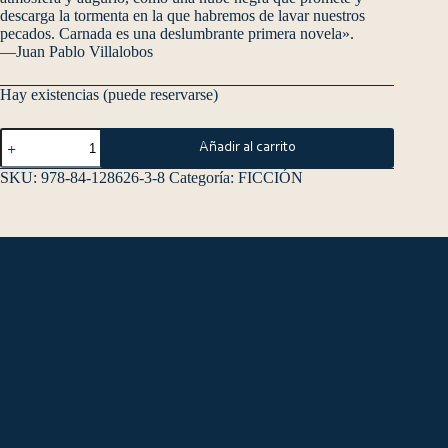
descarga la tormenta en la que habremos de lavar nuestros
pecados. Carnada es una deslumbrante primera novela».
—Juan Pablo Villalobos
Hay existencias (puede reservarse)
Añadir al carrito
SKU:
978-84-128626-3-8
Categoría:
FICCIÓN