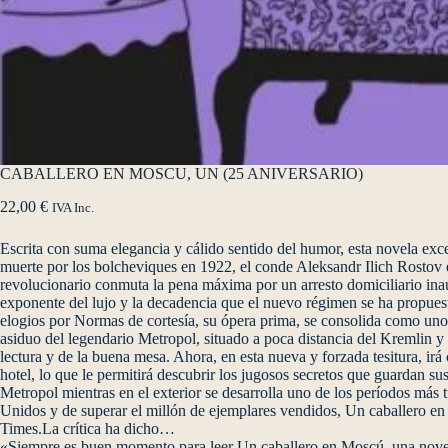
CABALLERO EN MOSCU, UN (25 ANIVERSARIO)
22,00
€
IVA Inc.
Escrita con suma elegancia y cálido sentido del humor, esta novela exce
muerte por los bolcheviques en 1922, el conde Aleksandr Ilich Rostov el
revolucionario conmuta la pena máxima por un arresto domiciliario inaud
exponente del lujo y la decadencia que el nuevo régimen se ha propuest
elogios por Normas de cortesía, su ópera prima, se consolida como uno 
asiduo del legendario Metropol, situado a poca distancia del Kremlin y e
lectura y de la buena mesa. Ahora, en esta nueva y forzada tesitura, ir
hotel, lo que le permitirá descubrir los jugosos secretos que guardan su
Metropol mientras en el exterior se desarrolla uno de los períodos más 
Unidos y de superar el millón de ejemplares vendidos, Un caballero e
Times.La crítica ha dicho…
«Siempre es buen momento para leer Un caballero en Moscú, una novela 