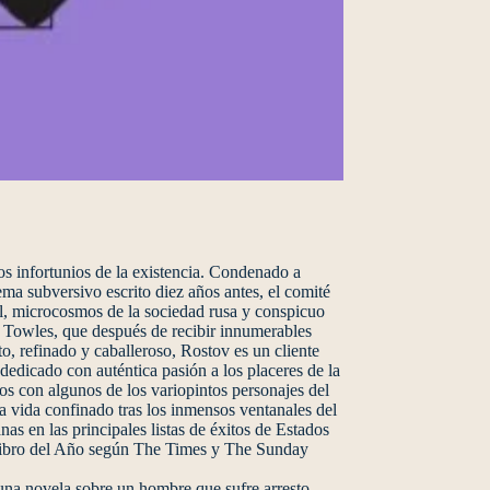
os infortunios de la existencia. Condenado a
ema subversivo escrito diez años antes, el comité
pol, microcosmos de la sociedad rusa y conspicuo
r Towles, que después de recibir innumerables
, refinado y caballeroso, Rostov es un cliente
 dedicado con auténtica pasión a los placeres de la
vos con algunos de los variopintos personajes del
la vida confinado tras los inmensos ventanales del
as en las principales listas de éxitos de Estados
 Libro del Año según The Times y The Sunday
una novela sobre un hombre que sufre arresto