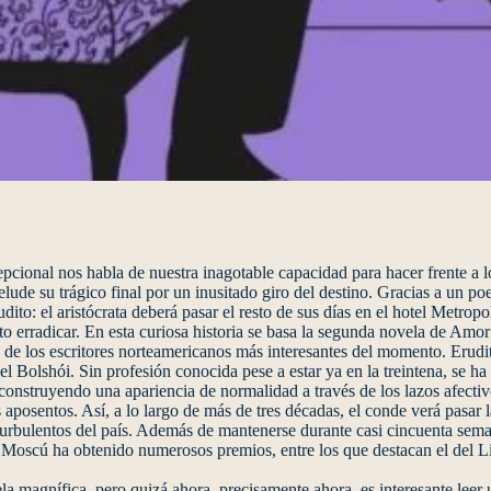
pcional nos habla de nuestra inagotable capacidad para hacer frente a l
ude su trágico final por un inusitado giro del destino. Gracias a un po
ito: el aristócrata deberá pasar el resto de sus días en el hotel Metro
o erradicar. En esta curiosa historia se basa la segunda novela de Amo
de los escritores norteamericanos más interesantes del momento. Erudito
l Bolshói. Sin profesión conocida pese a estar ya en la treintena, se ha
á construyendo una apariencia de normalidad a través de los lazos afecti
s aposentos. Así, a lo largo de más de tres décadas, el conde verá pasar 
turbulentos del país. Además de mantenerse durante casi cincuenta seman
n Moscú ha obtenido numerosos premios, entre los que destacan el del
magnífica, pero quizá ahora, precisamente ahora, es interesante leer 