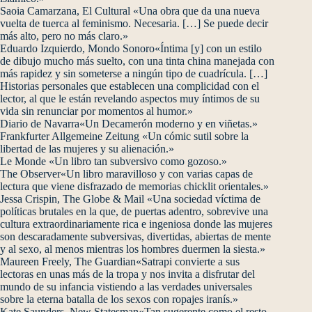
Saoia Camarzana, El Cultural «Una obra que da una nueva
vuelta de tuerca al feminismo. Necesaria. […] Se puede decir
más alto, pero no más claro.»
Eduardo Izquierdo, Mondo Sonoro«Íntima [y] con un estilo
de dibujo mucho más suelto, con una tinta china manejada con
más rapidez y sin someterse a ningún tipo de cuadrícula. […]
Historias personales que establecen una complicidad con el
lector, al que le están revelando aspectos muy íntimos de su
vida sin renunciar por momentos al humor.»
Diario de Navarra«Un Decamerón moderno y en viñetas.»
Frankfurter Allgemeine Zeitung «Un cómic sutil sobre la
libertad de las mujeres y su alienación.»
Le Monde «Un libro tan subversivo como gozoso.»
The Observer«Un libro maravilloso y con varias capas de
lectura que viene disfrazado de memorias chicklit orientales.»
Jessa Crispin, The Globe & Mail «Una sociedad víctima de
políticas brutales en la que, de puertas adentro, sobrevive una
cultura extraordinariamente rica e ingeniosa donde las mujeres
son descaradamente subversivas, divertidas, abiertas de mente
y al sexo, al menos mientras los hombres duermen la siesta.»
Maureen Freely, The Guardian«Satrapi convierte a sus
lectoras en unas más de la tropa y nos invita a disfrutar del
mundo de su infancia vistiendo a las verdades universales
sobre la eterna batalla de los sexos con ropajes iranís.»
Kate Saunders, New Statesman«Tan sugerente como el resto