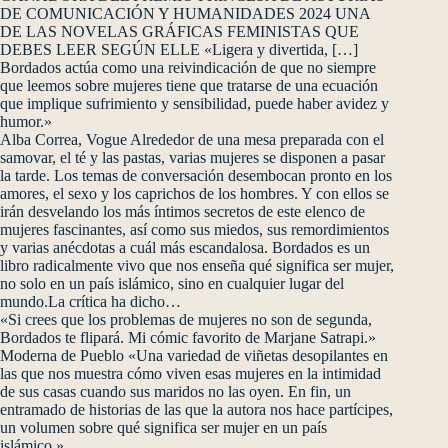
DE COMUNICACIÓN Y HUMANIDADES 2024 UNA
DE LAS NOVELAS GRÁFICAS FEMINISTAS QUE
DEBES LEER SEGÚN ELLE «Ligera y divertida, […]
Bordados actúa como una reivindicación de que no siempre
que leemos sobre mujeres tiene que tratarse de una ecuación
que implique sufrimiento y sensibilidad, puede haber avidez y
humor.»
Alba Correa, Vogue Alrededor de una mesa preparada con el
samovar, el té y las pastas, varias mujeres se disponen a pasar
la tarde. Los temas de conversación desembocan pronto en los
amores, el sexo y los caprichos de los hombres. Y con ellos se
irán desvelando los más íntimos secretos de este elenco de
mujeres fascinantes, así como sus miedos, sus remordimientos
y varias anécdotas a cuál más escandalosa. Bordados es un
libro radicalmente vivo que nos enseña qué significa ser mujer,
no solo en un país islámico, sino en cualquier lugar del
mundo.La crítica ha dicho…
«Si crees que los problemas de mujeres no son de segunda,
Bordados te flipará. Mi cómic favorito de Marjane Satrapi.»
Moderna de Pueblo «Una variedad de viñetas desopilantes en
las que nos muestra cómo viven esas mujeres en la intimidad
de sus casas cuando sus maridos no las oyen. En fin, un
entramado de historias de las que la autora nos hace partícipes,
un volumen sobre qué significa ser mujer en un país
islámico.»