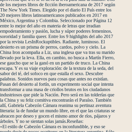
de los mejores libros de ficción iberoamericana de 2017 según
The New York Times. Elegido por el diario El País entre los
20 mejores libros latinoamericanos publicados en 2017 en
México, Argentina y Colombia. Seleccionado por Página 12
entre lo mejor del año en materia de letras que irradian
empoderamiento y pasión, lucha y súper poderes femeninos,
sororidad y familia queer. Entre los 9 highlights del año 2017
por la revista LesInRockuptibles. Radiante, luminoso. El
desierto es un prisma de perros, cardos, polvo y cielo. La
China Iron acompaña a Liz, una inglesa que va tras su marido
llevado por la leva. Ella, en cambio, no busca a Martín Fierro,
ese gaucho que se la ganó en un partido de truco. La China
escapa. Y es su viaje exploración: de la textura de la seda, del
sabor del té, del sofoco en que estalla el sexo. Descubre
palabras. Sonidos nuevos para cosas que antes no existían.
Pasan del desierto al fortín, un experimento social que intenta
transformar a una masa de criollos brutos en los ciudadanos
industriosos que pide la Nación. Pero será en las tolderías que
la China y su feliz comitiva encontrarán el Paraíso. También
allí, Gabriela Cabezón Cámara reanima su pertinaz aventura
literaria: la de fundar un mundo libre, en el que las criaturas se
abracen por deseo y gocen el mismo amor de ríos, pájaros y
árboles. Y no se sientan solas jamás.Reseñas:
«El estilo de Cabezón Cámara es inconfundible, y eso se
puede decir de pocos escritores en la literatura argentina. Sólo