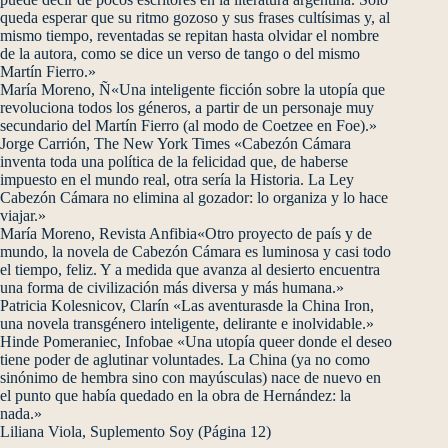
queda esperar que su ritmo gozoso y sus frases cultísimas y, al
mismo tiempo, reventadas se repitan hasta olvidar el nombre
de la autora, como se dice un verso de tango o del mismo
Martín Fierro.»
María Moreno, Ñ«Una inteligente ficción sobre la utopía que
revoluciona todos los géneros, a partir de un personaje muy
secundario del Martín Fierro (al modo de Coetzee en Foe).»
Jorge Carrión, The New York Times «Cabezón Cámara
inventa toda una política de la felicidad que, de haberse
impuesto en el mundo real, otra sería la Historia. La Ley
Cabezón Cámara no elimina al gozador: lo organiza y lo hace
viajar.»
María Moreno, Revista Anfibia«Otro proyecto de país y de
mundo, la novela de Cabezón Cámara es luminosa y casi todo
el tiempo, feliz. Y a medida que avanza al desierto encuentra
una forma de civilización más diversa y más humana.»
Patricia Kolesnicov, Clarín «Las aventurasde la China Iron,
una novela transgénero inteligente, delirante e inolvidable.»
Hinde Pomeraniec, Infobae «Una utopía queer donde el deseo
tiene poder de aglutinar voluntades. La China (ya no como
sinónimo de hembra sino con mayúsculas) nace de nuevo en
el punto que había quedado en la obra de Hernández: la
nada.»
Liliana Viola, Suplemento Soy (Página 12)