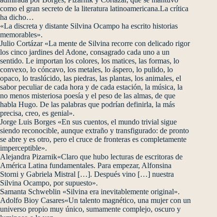
como el gran secreto de la literatura latinoamericana.La crítica
ha dicho…
«La discreta y distante Silvina Ocampo ha escrito historias
memorables».
Julio Cortázar «La mente de Silvina recorre con delicado rigor
los cinco jardines del Adone, consagrado cada uno a un
sentido. Le importan los colores, los matices, las formas, lo
convexo, lo cóncavo, los metales, lo áspero, lo pulido, lo
opaco, lo traslúcido, las piedras, las plantas, los animales, el
sabor peculiar de cada hora y de cada estación, la música, la
no menos misteriosa poesía y el peso de las almas, de que
habla Hugo. De las palabras que podrían definirla, la más
precisa, creo, es genial».
Jorge Luis Borges «En sus cuentos, el mundo trivial sigue
siendo reconocible, aunque extraño y transfigurado: de pronto
se abre y es otro, pero el cruce de fronteras es completamente
imperceptible».
Alejandra Pizarnik«Claro que hubo lecturas de escritoras de
América Latina fundamentales. Para empezar, Alfonsina
Storni y Gabriela Mistral […]. Después vino […] nuestra
Silvina Ocampo, por supuesto».
Samanta Schweblin «Silvina era inevitablemente original».
Adolfo Bioy Casares«Un talento magnético, una mujer con un
universo propio muy único, sumamente complejo, oscuro y