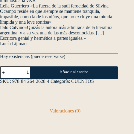
luminoso a la vez».
Leila Guerriero «La fuerza de la sutil ferocidad de Silvina
Ocampo reside en que siempre se mantiene tranquila,
impasible, como la de los niños, que no excluye una mirada
límpida y una leve sonrisa».
Italo Calvino«Quizás la autora más admirada de la literatura
argentina, y a su vez una de las más desconocidas. […]
Escritora genial y hermética a partes iguales.»
Lucía Lijtmaer
Hay existencias (puede reservarse)
Añadir al carrito
SKU:
978-84-264-2628-4
Categoría:
CUENTOS
Valoraciones (0)