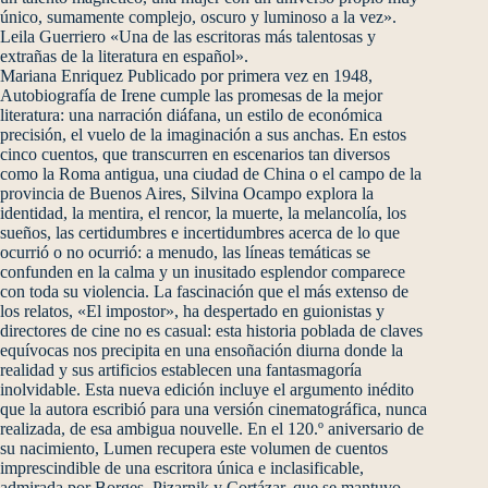
único, sumamente complejo, oscuro y luminoso a la vez».
Leila Guerriero «Una de las escritoras más talentosas y
extrañas de la literatura en español».
Mariana Enriquez Publicado por primera vez en 1948,
Autobiografía de Irene cumple las promesas de la mejor
literatura: una narración diáfana, un estilo de económica
precisión, el vuelo de la imaginación a sus anchas. En estos
cinco cuentos, que transcurren en escenarios tan diversos
como la Roma antigua, una ciudad de China o el campo de la
provincia de Buenos Aires, Silvina Ocampo explora la
identidad, la mentira, el rencor, la muerte, la melancolía, los
sueños, las certidumbres e incertidumbres acerca de lo que
ocurrió o no ocurrió: a menudo, las líneas temáticas se
confunden en la calma y un inusitado esplendor comparece
con toda su violencia. La fascinación que el más extenso de
los relatos, «El impostor», ha despertado en guionistas y
directores de cine no es casual: esta historia poblada de claves
equívocas nos precipita en una ensoñación diurna donde la
realidad y sus artificios establecen una fantasmagoría
inolvidable. Esta nueva edición incluye el argumento inédito
que la autora escribió para una versión cinematográfica, nunca
realizada, de esa ambigua nouvelle. En el 120.º aniversario de
su nacimiento, Lumen recupera este volumen de cuentos
imprescindible de una escritora única e inclasificable,
admirada por Borges, Pizarnik y Cortázar, que se mantuvo