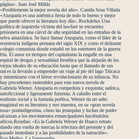
página». Juan José Millás
«Posiblemente la mejor novela del año». Camila Sosa Villada
«Atusparia es una auténtica fiesta de todo lo bueno y mejor
que puede ofrecer la literatura hoy día». Rockdelux Una
política de izquierda víctima del lawfare se encuentra
prisionera en una cárcel de alta seguridad en las entrañas de la
selva amazónica. Se hace llamar Atusparia, como el líder de la
resistencia indígena peruana del siglo XIX y como el delirante
colegio comunista donde estudió en los estertores de la guerra
fría. El amor en tiempos del capitalismo la engulle en una
espiral de drogas y sexualidad frenética que la alejarán de los
viejos ideales de su educación hasta que el llamado de sus
raíces la llevarán a emprender un viaje al pie del lago Titicaca
y mimetizarse con el héroe revolucionario de su infancia. No
hay precedentes rastreables para esta nueva novela de
Gabriela Wiener. Atusparia es rompedora y exquisita; satírica,
autoficcional y ligeramente futurista. A caballo entre el
realismo social y la fantasía poética, Wiener da un salto
magistral en su literatura y nos muestra, en su «gran novela
rusa» postindigenista, cómo las jerarquías y luchas de poder
alcanzan a los movimientos emancipadores haciéndolos
añicos.Reseñas: «Es la Gabriela Wiener de Huaco retrato
dando otra vuelta de tuercaa la relectura del presente y del
pasado inmediato y a las posibilidades de la narración».
Eva Muñoz, La Vanguardia