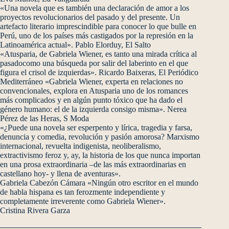
«Una novela que es también una declaración de amor a los
proyectos revolucionarios del pasado y del presente. Un
artefacto literario imprescindible para conocer lo que bulle en
Perú, uno de los países más castigados por la represión en la
Latinoamérica actual». Pablo Elorduy, El Salto
«Atusparia, de Gabriela Wiener, es tanto una mirada crítica al
pasadocomo una búsqueda por salir del laberinto en el que
figura el crisol de izquierdas». Ricardo Baixeras, El Periódico
Mediterráneo «Gabriela Wiener, experta en relaciones no
convencionales, explora en Atusparia uno de los romances
más complicados y en algún punto tóxico que ha dado el
género humano: el de la izquierda consigo misma». Nerea
Pérez de las Heras, S Moda
«¿Puede una novela ser esperpento y lírica, tragedia y farsa,
denuncia y comedia, revolución y pasión amorosa? Marxismo
internacional, revuelta indigenista, neoliberalismo,
extractivismo feroz y, ay, la historia de los que nunca importan
en una prosa extraordinaria –de las más extraordinarias en
castellano hoy- y llena de aventuras».
Gabriela Cabezón Cámara «Ningún otro escritor en el mundo
de habla hispana es tan ferozmente independiente y
completamente irreverente como Gabriela Wiener».
Cristina Rivera Garza