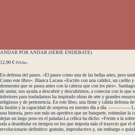
ANDAR POR ANDAR (SERIE ENDEBATE)
12,90
€
IVA Inc.
En defensa del paseo. «El paseo como una de las bellas artes, pero tamb
Como este libro». Blanca Lacasa «Escrito con una calidez, un cariño y
demuestra que se pasea antes con la cabeza que con los pies». Santiago 
de andar, nos ayuda a descubrir y descubrirnos, a conectar con lo que 
inferiores para trasladarnos ha inspirado obras de arte y grandes ensayo
religiosos y de pertenencia. En este libro, una firme y cálida defensa
la ilusión y la capacidad de sorpresa en nuestro día a día. ————– La 
una historia, pero son más un aperitivo que un banquete, estimulan la c
dejan un largo poso en el paladar.La crítica ha dicho: «Frente a la sob
oda a deambular en tiempos en los que importa más el trayecto que el d
revolucionario definitivo: gratuito, improductivo y, sin embargo o quiz