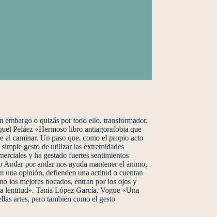
in embargo o quizás por todo ello, transformador.
aquel Peláez «Hermoso libro antiagorafobia que
bre el caminar. Un paso que, como el propio acto
imple gesto de utilizar las extremidades
merciales y ha gestado fuertes sentimientos
cómo Andar por andar nos ayuda mantener el ánimo,
n una opinión, defienden una actitud o cuentan
mo los mejores bocados, entran por los ojos y
e la lentitud». Tania López García, Vogue «Una
llas artes, pero también como el gesto