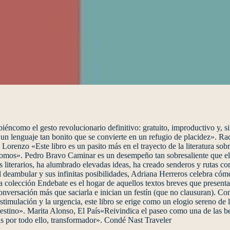
iéncomo el gesto revolucionario definitivo: gratuito, improductivo y, s
 un lenguaje tan bonito que se convierte en un refugio de placidez». R
Lorenzo «Este libro es un pasito más en el trayecto de la literatura so
somos». Pedro Bravo Caminar es un desempeño tan sobresaliente que el s
s literarios, ha alumbrado elevadas ideas, ha creado senderos y rutas co
 del deambular y sus infinitas posibilidades, Adriana Herreros celebra 
colección Endebate es el hogar de aquellos textos breves que presenta
onversación más que saciarla e inician un festín (que no clausuran). Co
restimulación y la urgencia, este libro se erige como un elogio sereno d
estino». Marita Alonso, El País«Reivindica el paseo como una de las be
ás por todo ello, transformador». Condé Nast Traveler