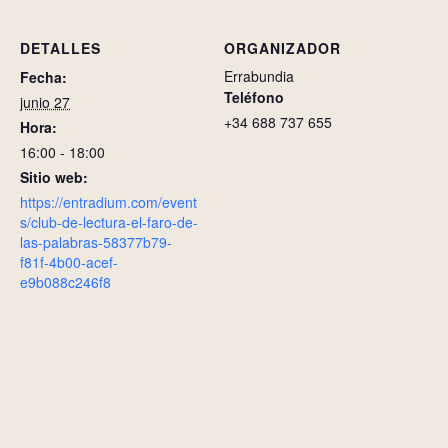
DETALLES
ORGANIZADOR
Errabundia
Fecha:
Teléfono
junio 27
+34 688 737 655
Hora:
16:00 - 18:00
Sitio web:
https://entradium.com/event
s/club-de-lectura-el-faro-de-
las-palabras-58377b79-
f81f-4b00-acef-
e9b088c246f8